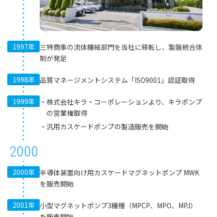
1997年
三特商事の流体機械部門を当社に移転し、製販統合体
制が発足
1998年
品質マネージメントシステム「ISO9001」認証取得
1999年
株式会社キラ・コーポレーションより、キラポンプ
の営業権取得
汎用カスケードポンプの製造販売を開始
2000
2000年
半導体装置向け用カスケードマグネットポンプ MWK
を販売開始
2001年
小型マグネットポンプ3機種（MPCP、MPO、MPJ）
を販売開始