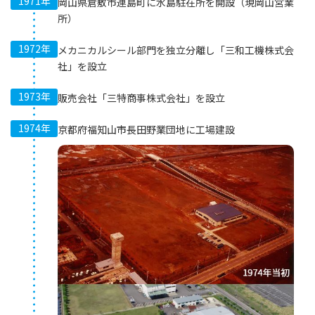
1971年
岡山県倉敷市連島町に水島駐在所を開設（現岡山営業
所）
1972年
メカニカルシール部門を独立分離し「三和工機株式会
社」を設立
1973年
販売会社「三特商事株式会社」を設立
1974年
京都府福知山市長田野業団地に工場建設