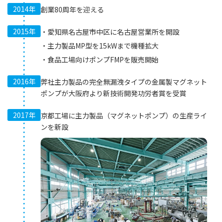
2014年
創業80周年を迎える
2015年
愛知県名古屋市中区に名古屋営業所を開設
主力製品MP型を15kWまで機種拡大
食品工場向けポンプFMPを販売開始
2016年
弊社主力製品の完全無漏洩タイプの金属製マグネット
ポンプが大阪府より新技術開発功労者賞を受賞
2017年
京都工場に主力製品（マグネットポンプ）の生産ライ
ンを新設