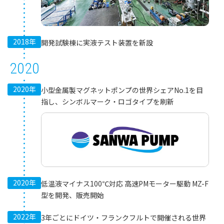
2018年
開発試験棟に実液テスト装置を新設
2020
2020年
小型金属製マグネットポンプの世界シェアNo.1を目
指し、シンボルマーク・ロゴタイプを刷新
2020年
低温液マイナス100℃対応 高速PMモーター駆動 MZ-F
型を開発、販売開始
2022年
3年ごとにドイツ・フランクフルトで開催される世界