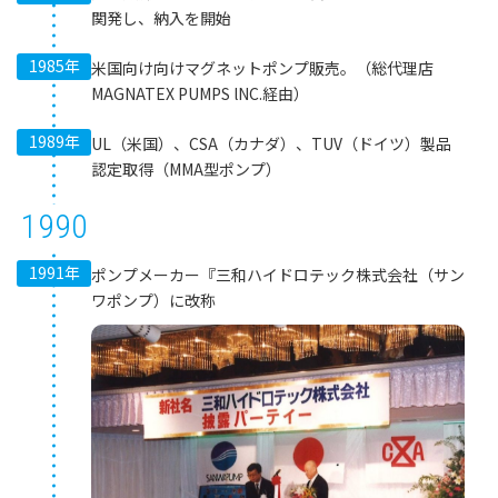
関発し、納入を開始
1985年
米国向け向けマグネットポンプ販売。（総代理店
MAGNATEX PUMPS lNC.経由）
1989年
UL（米国）、CSA（カナダ）、TUV（ドイツ）製品
認定取得（MMA型ポンプ）
1990
1991年
ポンプメーカー『三和ハイドロテック株式会社（サン
ワポンプ）に改称