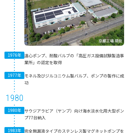
1976年
遠心ポンプ、耐酸バルブの「高圧ガス設備試験製造事
業所」の認定を取得
1977年
モネル及びジルコニウム製バルブ、ポンプの製作に成
功
1980
1980年
サウジアラビア（ヤンブ）向け海水淡水化用大型ポン
プ77台納入
1983年
完全無漏液タイプのステンレス製マグネットポンプを