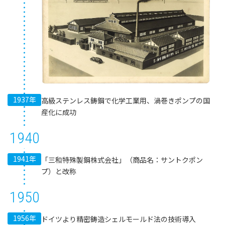
1937年
高級ステンレス鋳鋼で化学工業用、渦巻きポンプの国
産化に成功
1940
1941年
「三和特殊製鋼株式会社」（商品名：サントクポン
プ）と改称
1950
1956年
ドイツより精密鋳造シェルモールド法の技術導入