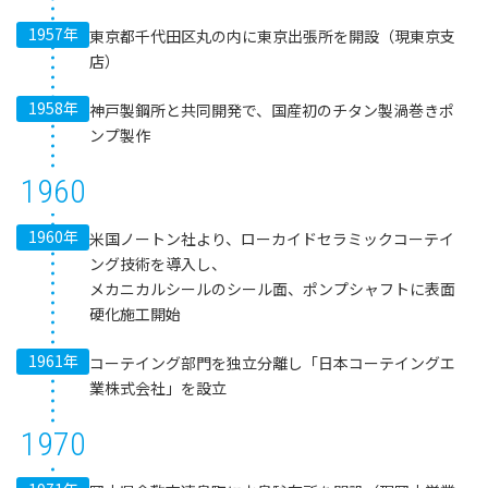
1957年
東京都千代田区丸の内に東京出張所を開設（現東京支
店）
1958年
神戸製鋼所と共同開発で、国産初のチタン製渦巻きポ
ンプ製作
1960
1960年
米国ノートン社より、ローカイドセラミックコーテイ
ング技術を導入し、
メカニカルシールのシール面、ポンプシャフトに表面
硬化施工開始
1961年
コーテイング部門を独立分離し「日本コーテイングエ
業株式会社」を設立
1970