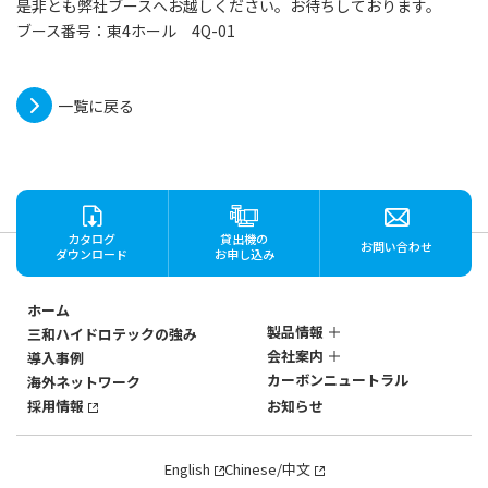
是非とも弊社ブースへお越しください。お待ちしております。
ブース番号：東4ホール 4Q-01
一覧に戻る
カタログ
貸出機の
お問い合わせ
ダウンロード
お申し込み
ホーム
製品情報
三和ハイドロテックの強み
会社案内
導入事例
ステンレス製
カーボンニュートラル
海外ネットワーク
マグネットポンプ
会社概要
SANWAのマグネットポン
採用情報
お知らせ
社歴・沿革
プ
3つの強み
SANWAのマグネットポン
English
Chinese/中文
プ