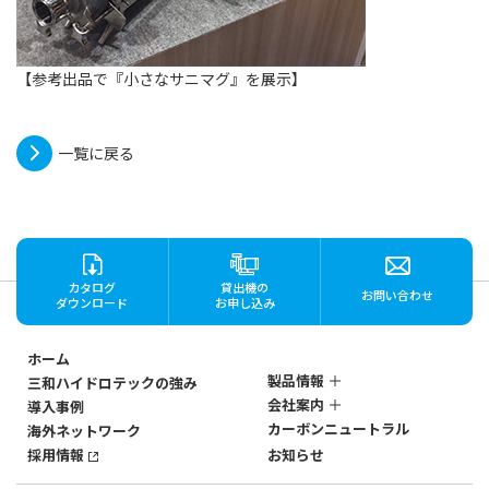
【参考出品で『小さなサニマグ』を展示】
一覧に戻る
カタログ
貸出機の
お問い合わせ
ダウンロード
お申し込み
ホーム
製品情報
三和ハイドロテックの強み
会社案内
導入事例
ステンレス製
カーボンニュートラル
海外ネットワーク
マグネットポンプ
会社概要
SANWAのマグネットポン
採用情報
お知らせ
社歴・沿革
プ