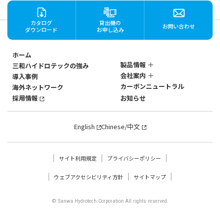
カタログ
貸出機の
お問い合わせ
ダウンロード
お申し込み
ホーム
製品情報
三和ハイドロテックの強み
会社案内
導入事例
ステンレス製
カーボンニュートラル
海外ネットワーク
マグネットポンプ
会社概要
SANWAのマグネットポン
採用情報
お知らせ
社歴・沿革
プ
3つの強み
SANWAのマグネットポン
English
Chinese/中文
プ
強みの深層
製品一覧から探す
流量・揚程で探す
サイト利用規定
プライバシーポリシー
モーターkWで探す
温度条件で探す
ウェブアクセシビリティ方針
サイトマップ
設計圧力で探す
高機能スラリーポンプ&
ケミカルプロセスポンプ
© Sanwa Hydrotech Corporation All rights reserved.
ポンプのお話
カタログダウンロード