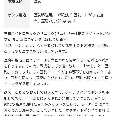
使用流体
豆乳
ポンプ用途
豆乳移送用。（移送した豆乳ににがりを加
え、豆腐の完成となる。）
三和ハイドロテックのサニマグ(サニタリー仕様のマグネットポン
プ)が食品製造ラインで活躍しています。
豆腐、豆乳、納豆、などを製造している熊本のお客様で、豆腐製
造工程でサニマグを使用頂いています。
豆腐の製造工程として、まず大豆と水を混ぜたものを煮込み煮呉
を作ります。その後、煮呉をしぼり機で絞り、「おから」と「豆
乳」に分けます。その豆乳に「にがり」(凝固剤)を加えることによ
り、豆乳が固まり、豆腐の完成です。途中、豆乳を移送する工程で
サニマグが活躍しています。
従来、こちらのお客様ではメカニカルシールタイプのポンプを使
用しており、半年ごとにメカ漏れが発生していました。豆乳は
90℃の高温で漏れた豆乳がシャフトを伝わり、モーター部にまで
液が侵入し漏電を起こしていました。マグネットポンプであれば