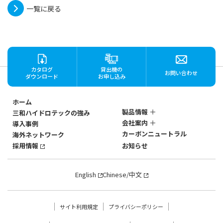
一覧に戻る
カタログ
貸出機の
お問い合わせ
ダウンロード
お申し込み
ホーム
製品情報
三和ハイドロテックの強み
会社案内
導入事例
ステンレス製
カーボンニュートラル
海外ネットワーク
マグネットポンプ
会社概要
SANWAのマグネットポン
採用情報
お知らせ
社歴・沿革
プ
3つの強み
SANWAのマグネットポン
English
Chinese/中文
プ
強みの深層
製品一覧から探す
流量・揚程で探す
サイト利用規定
プライバシーポリシー
モーターkWで探す