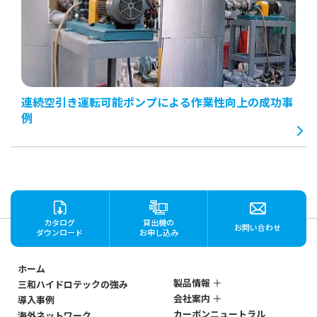
連続空引き運転可能ポンプによる作業性向上の成功事
例
カタログ
貸出機の
お問い合わせ
ダウンロード
お申し込み
ホーム
製品情報
三和ハイドロテックの強み
会社案内
導入事例
ステンレス製
カーボンニュートラル
海外ネットワーク
マグネットポンプ