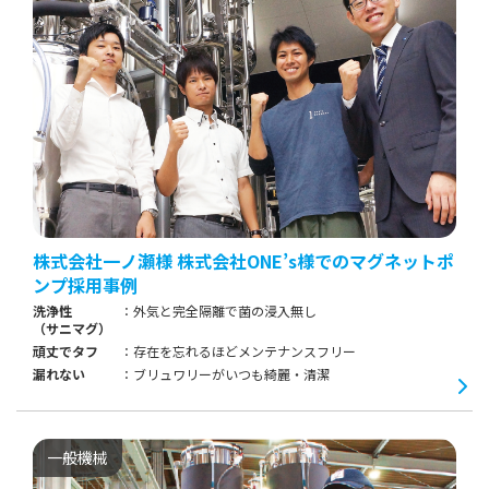
株式会社一ノ瀬様 株式会社ONE’s様でのマグネットポ
ンプ採用事例
洗浄性
外気と完全隔離で菌の浸入無し
（サニマグ）
頑丈でタフ
存在を忘れるほどメンテナンスフリー
漏れない
ブリュワリーがいつも綺麗・清潔
一般機械