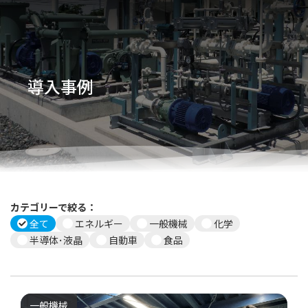
導入事例
カテゴリーで絞る：
全て
エネルギー
一般機械
化学
半導体･液晶
自動車
食品
一般機械