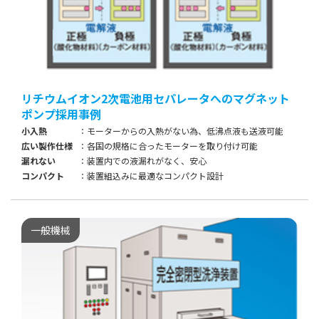
リチウムイオン2次電池用セパレータへのマグネット
ポンプ採用事例
小入熱
モーターからの入熱がない為、低沸点液も送液可能
広い製作仕様
各国の規格に合ったモーターを取り付け可能
漏れない
装置内での液漏れがなく、安心
コンパクト
装置組込みに最適なコンパクト設計
一般機械