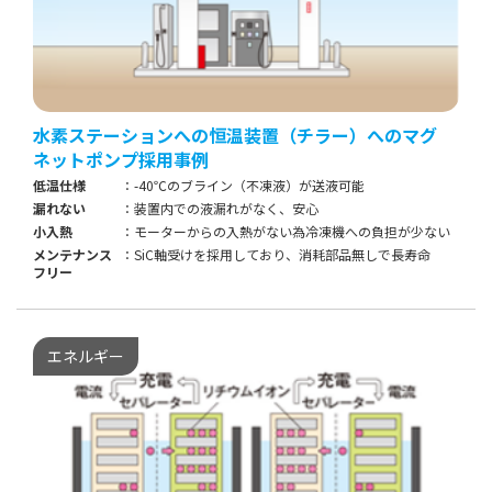
水素ステーションへの恒温装置（チラー）へのマグ
ネットポンプ採用事例
低温仕様
-40℃のブライン（不凍液）が送液可能
漏れない
装置内での液漏れがなく、安心
小入熱
モーターからの入熱がない為冷凍機への負担が少ない
メンテナンス
SiC軸受けを採用しており、消耗部品無しで長寿命
フリー
エネルギー