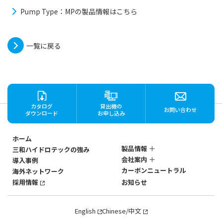
Pump Type：MPの製品情報はこちら
一覧に戻る
カタログ
貸出機の
お問い合わせ
ダウンロード
お申し込み
ホーム
製品情報
三和ハイドロテックの強み
会社案内
導入事例
ステンレス製
カーボンニュートラル
海外ネットワーク
マグネットポンプ
会社概要
SANWAのマグネットポン
採用情報
お知らせ
社歴・沿革
プ
3つの強み
SANWAのマグネットポン
English
Chinese/中文
プ