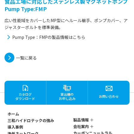
食品工場に対応したステンレス製マグネットポンプ
Pump Type:FMP
広い性能域をカバーしたMP型にヘルール継手、ポンプカバー、ア
ジャスターボルトを標準装備。
Pump Type：FMPの製品情報はこちら
一覧に戻る
カタログ
貸出機の
お問い合わせ
ダウンロード
お申し込み
ホーム
製品情報
三和ハイドロテックの強み
会社案内
導入事例
ステンレス製
カーボンニュートラル
海外ネットワーク
マグネットポンプ