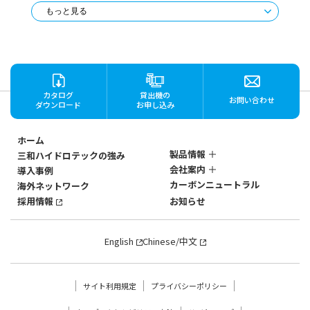
2023.01.10
新製品情報
もっと見る
液化アンモニア専用ステンレス製マグネットポン
プの製品ページを公開いたしました。
カタログ
貸出機の
お問い合わせ
ダウンロード
お申し込み
ホーム
製品情報
三和ハイドロテックの強み
会社案内
導入事例
ステンレス製
カーボンニュートラル
海外ネットワーク
マグネットポンプ
会社概要
SANWAのマグネットポン
採用情報
お知らせ
社歴・沿革
プ
3つの強み
SANWAのマグネットポン
English
Chinese/中文
プ
強みの深層
製品一覧から探す
流量・揚程で探す
サイト利用規定
プライバシーポリシー
モーターkWで探す