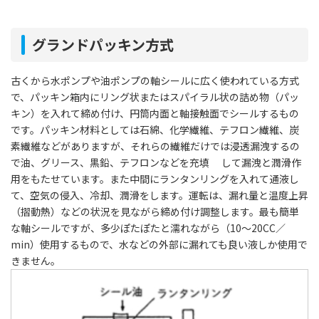
グランドパッキン方式
古くから水ポンプや油ポンプの軸シールに広く使われている方式
で、パッキン箱内にリング状またはスパイラル状の詰め物（パッ
キン）を入れて締め付け、円筒内面と軸接触面でシールするもの
です。パッキン材料としては石綿、化学繊維、テフロン繊維、炭
素繊維などがありますが、それらの繊維だけでは浸透漏洩するの
で油、グリース、黒鉛、テフロンなどを充填 して漏洩と潤滑作
用をもたせています。また中間にランタンリングを入れて通液し
て、空気の侵入、冷却、潤滑をします。運転は、漏れ量と温度上昇
（摺動熱）などの状況を見ながら締め付け調整します。最も簡単
な軸シールですが、多少ぽたぽたと濡れながら（10～20CC／
min）使用するもので、水などの外部に漏れても良い液しか使用で
きません。