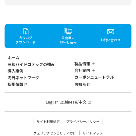
カタログ
貸出機の
お問い合わせ
ダウンロード
お申し込み
ホーム
製品情報
三和ハイドロテックの強み
会社案内
導入事例
ステンレス製
カーボンニュートラル
海外ネットワーク
マグネットポンプ
会社概要
SANWAのマグネットポン
採用情報
お知らせ
社歴・沿革
プ
3つの強み
SANWAのマグネットポン
English
Chinese/中文
プ
強みの深層
製品一覧から探す
流量・揚程で探す
サイト利用規定
プライバシーポリシー
モーターkWで探す
温度条件で探す
ウェブアクセシビリティ方針
サイトマップ