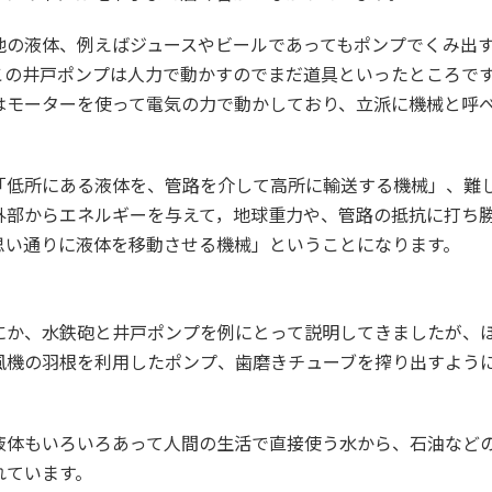
他の液体、例えばジュースやビールであってもポンプでくみ出
この井戸ポンプは人力で動かすのでまだ道具といったところで
はモーターを使って電気の力で動かしており、立派に機械と呼
「低所にある液体を、管路を介して高所に輸送する機械」、難
外部からエネルギーを与えて，地球重力や、管路の抵抗に打ち
思い通りに液体を移動させる機械」ということになります。
にか、水鉄砲と井戸ポンプを例にとって説明してきましたが、
風機の羽根を利用したポンプ、歯磨きチューブを搾り出すよう
液体もいろいろあって人間の生活で直接使う水から、石油など
れています。