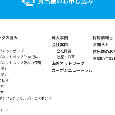
貸出機の
お申し込み
ックの強み
導入事例
採用情報
会社案内
お知らせ
グネットポンプ
会社概要
貸出機のお
マグネットポンプ
3つの強み
社歴・沿革
お問い合わ
マグネットポンプ
強みの深層
海外ネットワーク
ら探す
カーボンニュートラル
で探す
で探す
探す
探す
ポンプ&
ケミカルプロセスポンプ
ロード