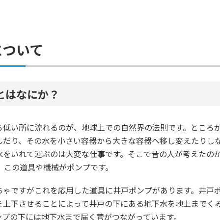
について
とはなにか？
ら低い所に流れるのが、地球上での自然界の法則です。ところ
んだり、その水を小さい容器から大きな容器へ移し変えたりしな
水をいれて運ぶのは大変な仕事です。そこで昔の人が考えたの
。 この道具や機械がポンプです。
ちゃですがこれを応用した道具に井戸ポンプがあります。井戸
を上下させることによって井戸の下にある地下水を地上までく
ンプの下には地下水まで届く菅がつながっています。