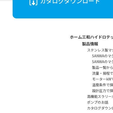
カタログ
ダウンロード
ホーム
三和ハイドロテ
製品情報
ステンレス製
マ
SANWAの
SANWAの
製品一覧か
流量・揚程
モーターkW
温度条件で
設計圧力で
高機能スラリー
ポンプのお話
カタログダウン