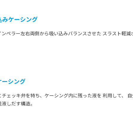
込みケーシング
インペラー左右両側から吸い込みバランスさせた スラスト軽減
。
ケーシング
とチェッキ弁を特ち、ケーシング内に残った液を 利用して、 自
送液しだす構造。