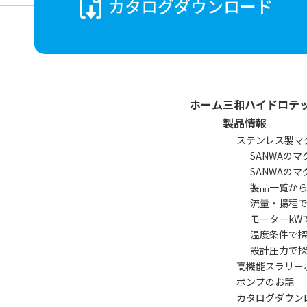
カタログ
ダウンロード
ホーム
三和ハイドロテ
製品情報
ステンレス製
マ
SANWAの
SANWAの
製品一覧か
流量・揚程
モーターkW
温度条件で
設計圧力で
高機能スラリー
ポンプのお話
カタログダウン