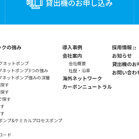
貸出機の
お申し込み
ックの強み
導入事例
採用情報
会社案内
お知らせ
グネットポンプ
会社概要
貸出機のお
マグネットポンプ
3つの強み
社歴・沿革
お問い合わ
マグネットポンプ
強みの深層
海外ネットワーク
ら探す
カーボンニュートラル
で探す
で探す
探す
探す
ポンプ&
ケミカルプロセスポンプ
ロード