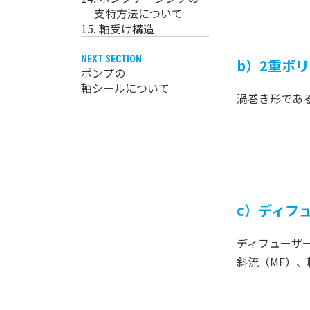
支特方法について
15. 軸受け構造
NEXT SECTION
b）2重ボ
ポンプの
軸シールについて
渦巻き形であ
c）ディフ
ディフューザ
斜流（MF）、