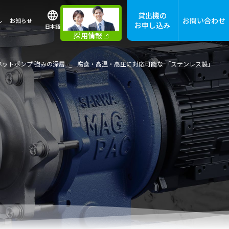
貸出機の
お問い合わせ
ル
お知らせ
お申し込み
日本語
採用情報
グネットポンプ 強みの深層
腐食・高温・高圧に対応可能な 「ステンレス製」