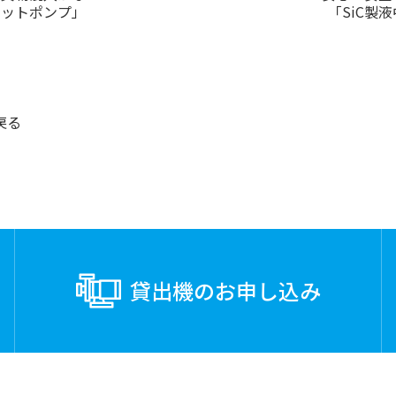
ネットポンプ」
「SiC製
戻る
貸出機の
お申し込み