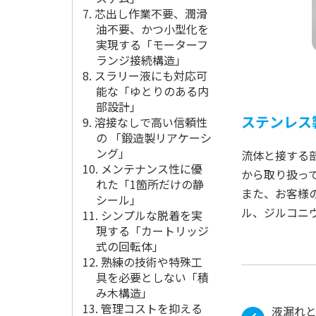
7. 芯出し作業不要、潤滑
油不要、かつ小型化を
実現する「モーターフ
ランジ接続構造」
8. スラリー液にも対応可
能な「ゆとりのある内
部設計」
ステンレス
9. 溶接なしで高い信頼性
の 「鍛造製リアケーシ
ング」
流体と接する
10. メンテナンス性に優
から取り扱っ
れた「1箇所だけの静
また、お客様
シール」
ル、ジルコニ
11. シンプルな脱着を実
現する「カートリッジ
式の回転体」
12. 熟練の技術や特殊工
具を必要としない「積
み木構造」
13. 管理コストを抑える
液漏れ