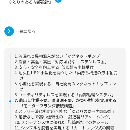
「ゆとりのある内部設計」
一覧に戻る
1. 液漏れと異物混入がない「マグネットポンプ」
2. 腐食・高温・高圧に対応可能な 「ステンレス製」
3. 安心・安全を向上する「SiC製液中軸受け」
4. 耐久性UPと小型化を両立した「両持ち構造の液中軸受
け」
5. 小型化を実現する「自社開発のマグネットカップリン
グ」
6. ユーティリティレスを実現する「内部循環システム」
7. 芯出し作業不要、潤滑油不要、かつ小型化を実現する
「モーターフランジ接続構造」
8. スラリー液にも対応可能な「ゆとりのある内部設計」
9. 溶接なしで高い信頼性の 「鍛造製リアケーシング」
10. メンテナンス性に優れた「1箇所だけの静シール」
11. シンプルな脱着を実現する「カートリッジ式の回転