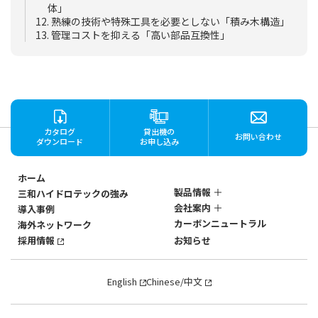
体」
12. 熟練の技術や特殊工具を必要としない「積み木構造」
13. 管理コストを抑える「高い部品互換性」
カタログ
貸出機の
お問い合わせ
ダウンロード
お申し込み
ホーム
製品情報
三和ハイドロテックの強み
会社案内
導入事例
ステンレス製
カーボンニュートラル
海外ネットワーク
マグネットポンプ
会社概要
SANWAのマグネットポン
採用情報
お知らせ
社歴・沿革
プ
3つの強み
SANWAのマグネットポン
English
Chinese/中文
プ
強みの深層
製品一覧から探す