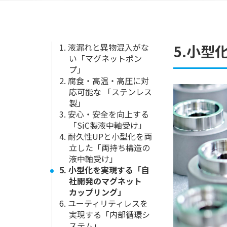
1. 液漏れと異物混入がな
5.小
い「マグネットポン
プ」
2. 腐食・高温・高圧に対
応可能な 「ステンレス
製」
3. 安心・安全を向上する
「SiC製液中軸受け」
4. 耐久性UPと小型化を両
立した「両持ち構造の
液中軸受け」
5. 小型化を実現する「自
社開発のマグネット
カップリング」
6. ユーティリティレスを
実現する「内部循環シ
ステム」