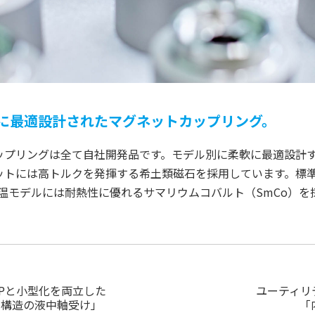
に最適設計されたマグネットカップリング。
ップリングは全て自社開発品です。モデル別に柔軟に最適設計
ットには高トルクを発揮する希土類磁石を採用しています。標
高温モデルには耐熱性に優れるサマリウムコバルト（SmCo）を
Pと小型化を両立した
ユーティリ
ち構造の液中軸受け」
「