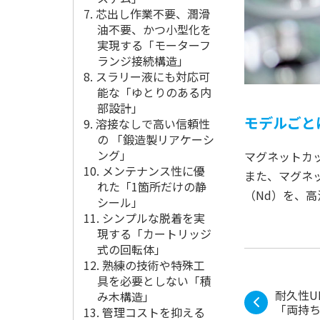
7. 芯出し作業不要、潤滑
油不要、かつ小型化を
実現する「モーターフ
ランジ接続構造」
8. スラリー液にも対応可
能な「ゆとりのある内
部設計」
モデルごと
9. 溶接なしで高い信頼性
の 「鍛造製リアケーシ
ング」
マグネットカ
10. メンテナンス性に優
また、マグネ
れた「1箇所だけの静
（Nd）を、
シール」
11. シンプルな脱着を実
現する「カートリッジ
式の回転体」
12. 熟練の技術や特殊工
具を必要としない「積
耐久性U
み木構造」
「両持
13. 管理コストを抑える