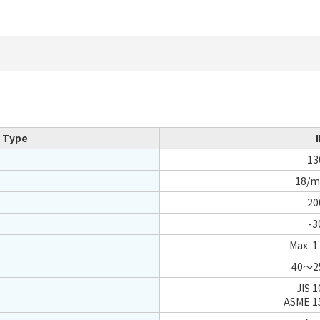
 Type
1
18/m
2
-
Max. 
40～
JIS 
ASME 1