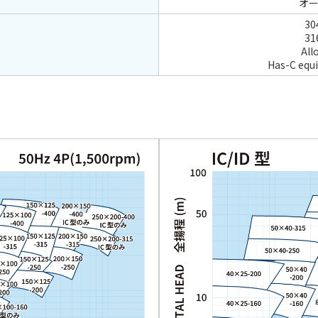
オ
30
31
All
Has-C equi