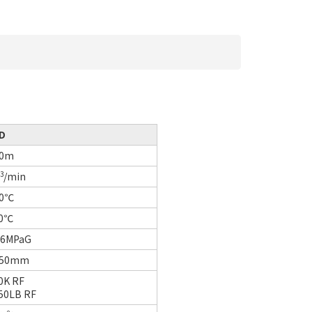
ID
30m
3
/min
00℃
30℃
1.6MPaG
250mm
10K RF
50LB RF