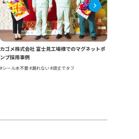
カゴメ株式会社 富士見工場様でのマグネットポ
株式会
ンプ採用事例
ンプ採
#シール水不要 #漏れない #頑丈でタフ
#漏れな