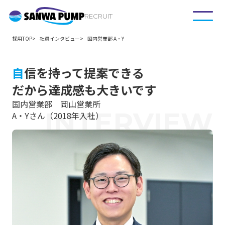
RECRUIT
採用TOP
社員インタビュー
国内営業部 A・Y
自信を持って提案できる
だから達成感も大きいです
国内営業部 岡山営業所
INTERVIEW
A・Yさん（2018年入社）